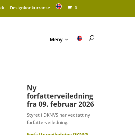
kk
Designkonkurranse
0
Meny
Ny
forfatterveiledning
fra 09. februar 2026
Styret i DKNVS har vedtatt ny
forfatterveiledning.
Forfatterveiledning DKNVS.