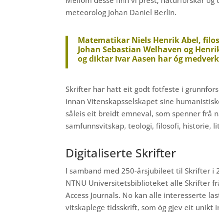
meteorolog Johan Daniel Berlin.
Matematikar Niels Henrik Abel, fil
Johan Sebastian Welhaven og Henrik
og diktar Ivar Aasen har óg medverka
Skrifter har hatt eit godt fotfeste i grunnfo
innan Vitenskapsselskapet sine humanistiske 
såleis eit breidt emneval, som spenner frå n
samfunnsvitskap, teologi, filosofi, historie, l
Digitaliserte Skrifter
I samband med 250-årsjubileet til Skrifter 
NTNU Universitetsbiblioteket alle Skrifter f
Access Journals. No kan alle interesserte la
vitskaplege tidsskrift, som òg gjev eit unikt 