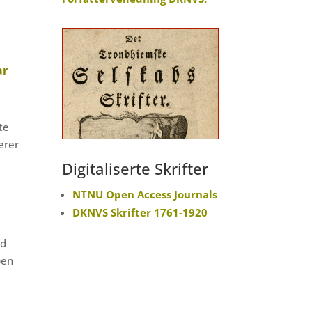
ar
te
erer
Digitaliserte Skrifter
NTNU Open Access Journals
DKNVS Skrifter 1761-1920
ed
pen