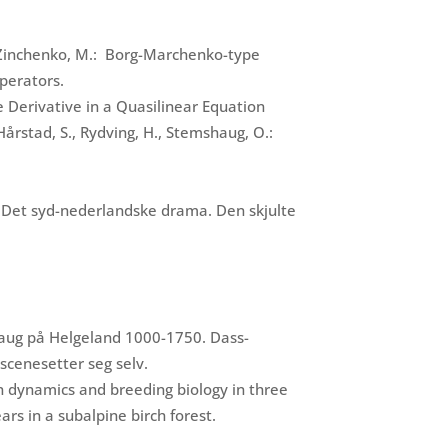
 & Zinchenko, M.: Borg-Marchenko-type
perators.
e Derivative in a Quasilinear Equation
 Hårstad, S., Rydving, H., Stemshaug, O.:
 Det syd-nederlandske drama. Den skjulte
haug på Helgeland 1000-1750. Dass-
scenesetter seg selv.
 dynamics and breeding biology in three
ars in a subalpine birch forest.