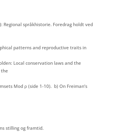
): Regional språkhistorie. Foredrag holdt ved
hical patterns and reproductive traits in
olden: Local conservation laws and the
 the
umsets Mod ρ (side 1-10). b) On Freiman’s
ns stilling og framtid.