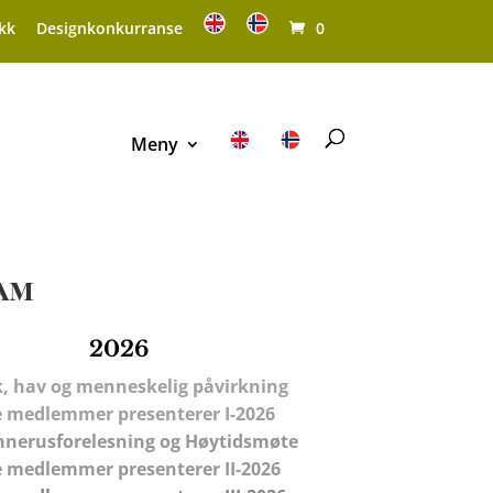
kk
Designkonkurranse
0
Meny
am
2026
sk, hav og menneskelig påvirkning
 medlemmer presenterer I-2026
nerusforelesning
og Høytidsmøte
 medlemmer presenterer II-2026