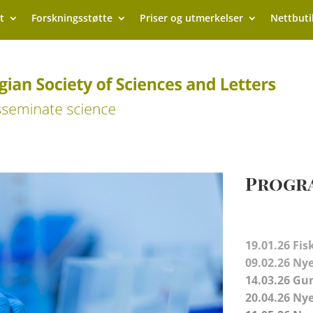
t
Forskningsstøtte
Priser og utmerkelser
Nettbuti
Progr
19.01.26 Fi
09.02.26
Nye
14.03.26
Gun
20.04.26
Nye