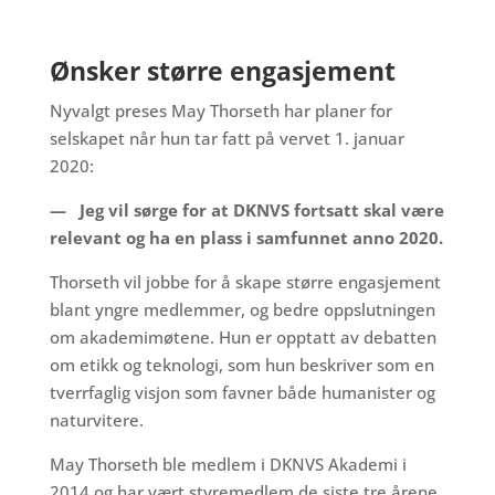
Ønsker større engasjement
Nyvalgt preses May Thorseth har planer for
selskapet når hun tar fatt på vervet 1. januar
2020:
— Jeg vil sørge for at DKNVS fortsatt skal være
relevant og ha en plass i samfunnet anno 2020.
Thorseth vil jobbe for å skape større engasjement
blant yngre medlemmer, og bedre oppslutningen
om akademimøtene. Hun er opptatt av debatten
om etikk og teknologi, som hun beskriver som en
tverrfaglig visjon som favner både humanister og
naturvitere.
May Thorseth ble medlem i DKNVS Akademi i
2014 og har vært styremedlem de siste tre årene.