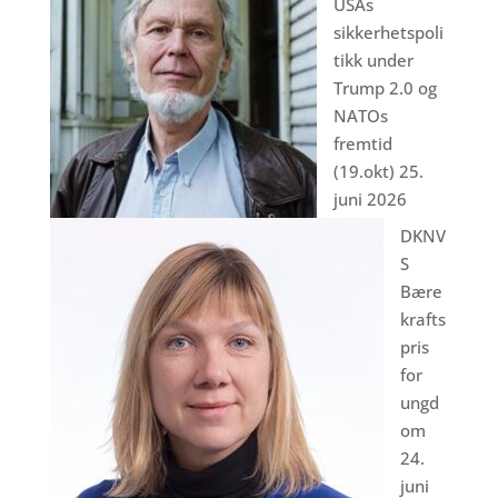
USAs
sikkerhetspoli
tikk under
Trump 2.0 og
NATOs
fremtid
(19.okt)
25.
juni 2026
DKNV
S
Bære
krafts
pris
for
ungd
om
24.
juni