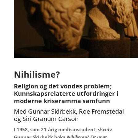
Nihilisme?
Religion og det vondes problem;
K
unnskapsrelaterte utfordringer i
moderne kriseramma samfunn
Med Gunnar Skirbekk, Roe Fremstedal
og Siri Granum Carson
I 1958, som 21-årig medisinstudent, skreiv
Gunnar Skirbekk boka
Nihilisme? Eit ungt