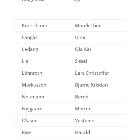
Kretschmer
Marek Thue
Langås
Unni
Ledang
Ola Kai
Lie
Sissel
Lönnroth
Lars Christoffer
Markussen
Bjarne Kristian
Neumann
Bernd
Nøjgaard
Morten
Ólason
Vésteinn
Rise
Harald