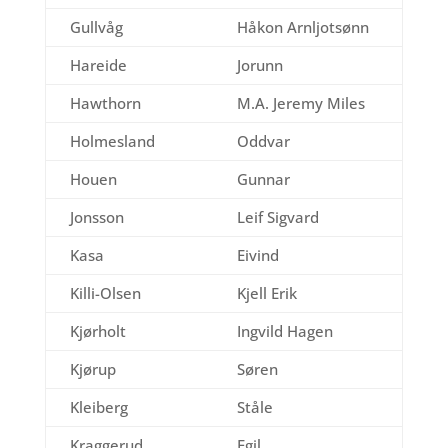
Gullvåg
Håkon Arnljotsønn
Hareide
Jorunn
Hawthorn
M.A. Jeremy Miles
Holmesland
Oddvar
Houen
Gunnar
Jonsson
Leif Sigvard
Kasa
Eivind
Killi-Olsen
Kjell Erik
Kjørholt
Ingvild Hagen
Kjørup
Søren
Kleiberg
Ståle
Kraggerud
Egil