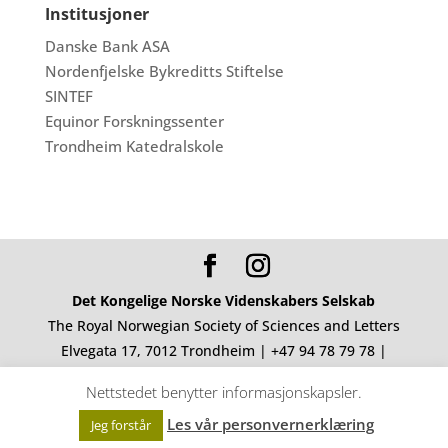
Institusjoner
Danske Bank ASA
Nordenfjelske Bykreditts Stiftelse
SINTEF
Equinor Forskningssenter
Trondheim Katedralskole
Det Kongelige Norske Videnskabers Selskab
The Royal Norwegian Society of Sciences and Letters
Elvegata 17, 7012 Trondheim | +47 94 78 79 78 |
post@dknvs.no
Nettstedet benytter informasjonskapsler.
Org.nr. Stiftelsen 962 050 891 | Org.nr. Akademiet
Les vår personvernerklæring
Jeg forstår
976 065 751