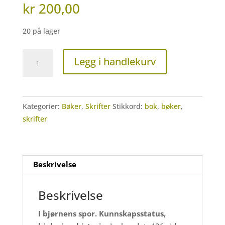
kr
200,00
20 på lager
Bok:
Legg i handlekurv
I
bjørnens
spor
(Skrifter
Kategorier:
Bøker
,
Skrifter
Stikkord:
bok
,
bøker
,
1-
skrifter
2012)
antall
Beskrivelse
Beskrivelse
I bjørnens spor. Kunnskapsstatus,